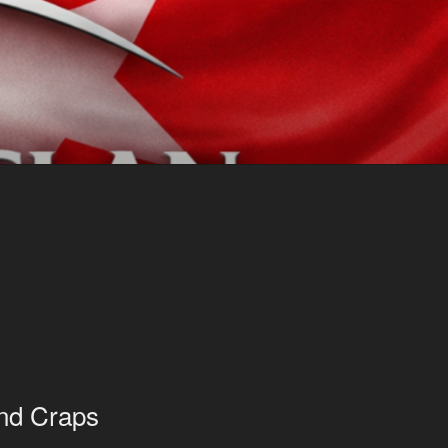
and Craps