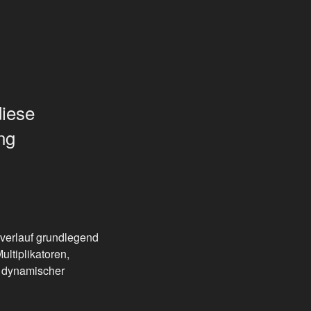
diese
ng
elverlauf grundlegend
ltiplikatoren,
d dynamischer