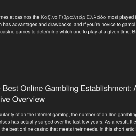
mes at casinos the
Καζίνο Γιβραλτάρ Ελλάδα
most played i
h has advantages and drawbacks, and if you’re novice to gamblin
p casino games to determine which one to play at a given time. 
Best
lots
nd
orst
dds
or
 Best Online Gambling Establishment: 
ree
ive Overview
lot
achines
nd
ularity of on the internet gaming, the number of on-line gambli
raps
ises has actually surged over the last few years. As a result, i
ames!”
the best online casino that meets their needs. In this short articl