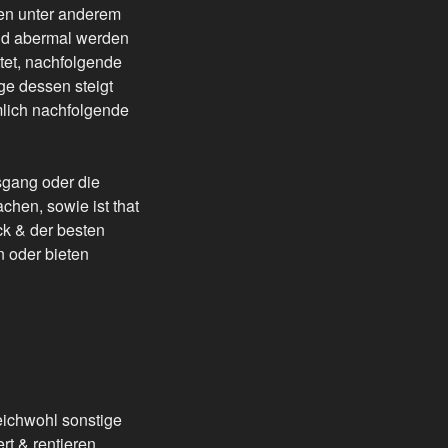
en unter anderem
und abermal werden
tet, nachfolgende
uge dessen steigt
mlich nachfolgende
sgang oder die
chen, sowie ist that
ck & der besten
n oder bieten
eichwohl sonstige
rt & rentieren