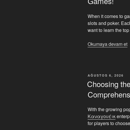
Games!
When it comes to ga
slots and poker. Eac
want to learn the to
“
Okumaya devam et
S
a
W
O
YAYIM
AĞUSTOS 6, 2026
f
TARIHI
Choosing the
F
Comprehens
S
M
a
With the growing pop
C
Καναγουέικ
enterpr
G
for players to choose 