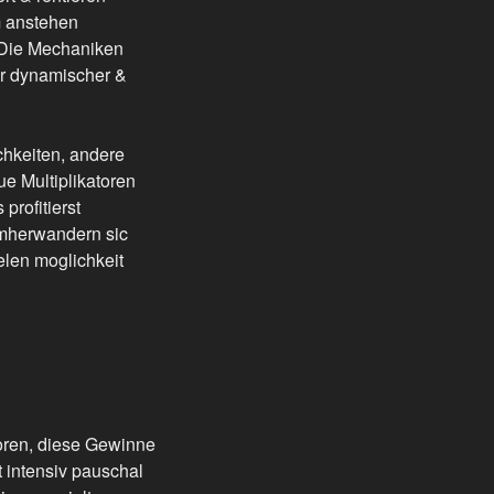
m anstehen
 Die Mechaniken
er dynamischer &
hkeiten, andere
e Multiplikatoren
profitierst
umherwandern sic
elen moglichkeit
toren, diese Gewinne
t intensiv pauschal