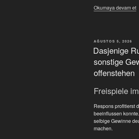
“
Okumaya devam et
t
B
O
G
YAYIM
AĞUSTOS 5, 2026
E
TARIHI
Dasjenige Ru
sonstige Ge
C
O
offenstehen
Freispiele i
Respons profitierst 
beeinflussen konnte.
selbige Gewinne deu
machen.